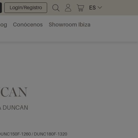
ES
Login/Registro
log
Conócenos
Showroom Ibiza
CAN
A DUNCAN
UNC150F-1260 / DUNC180F-1320