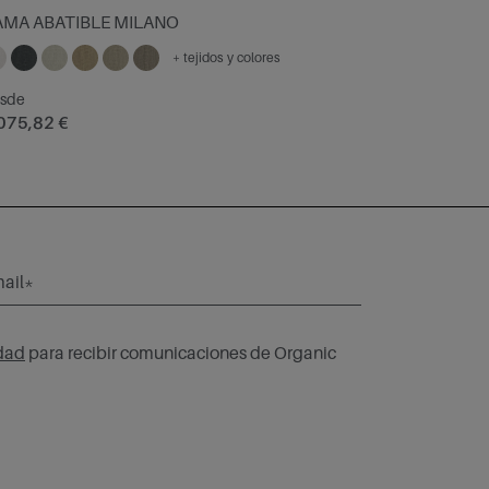
AMA ABATIBLE MILANO
+ tejidos y colores
sde
075,82 €
ail*
idad
para recibir comunicaciones de Organic