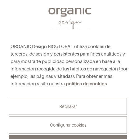
ORGANIC Design BIOGLOBAL utiliza cookies de
terceros, de sesión y persistentes para fines analíticos y
para mostrarte publicidad personalizada en base a la
información recogida de tus hábitos de navegación (por
MUEBLES DE
ejemplo, las páginas visitadas). Para obtener más
ESENCIA
política de cookies
información visite nuestra
MEDITERRÁNE
Rechazar
ORGANIC Design es una propuesta de mobiliario con
un enfoque humanizador para el diseño inspirándose
Configurar cookies
en la naturaleza mediterránea.