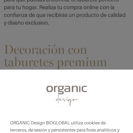
para tu hogar. Realiza tu compra online con la
confianza de que recibirás un producto de calidad
y diseño exclusivo.
Decoración con
taburetes premium
Los taburetes premium son una excelente opción
para darle un toque moderno y sofisticado a tu
cocina o salón. Colócalos alrededor de una isla de
cocina o junto a una barra para crear un ambiente
funcional y elegante. Si lo prefieres, puedes
combinarlos con mesas auxiliares o cojines para
ORGANIC Design BIOGLOBAL utiliza cookies de
terceros, de sesión y persistentes para fines analíticos y
aumentar su confort y complementar la decoración