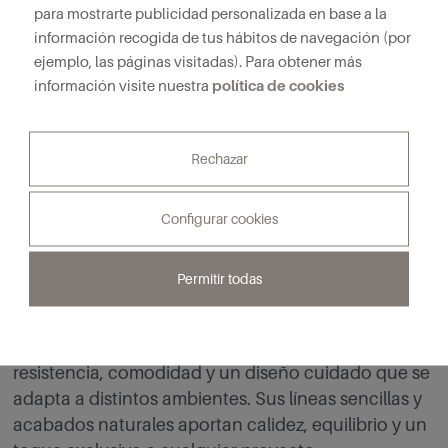
para mostrarte publicidad personalizada en base a la
de la habitación.
información recogida de tus hábitos de navegación (por
ejemplo, las páginas visitadas). Para obtener más
política de cookies
información visite nuestra
Encuentra taburetes
de alta gama en
Rechazar
Organic Design
Configurar cookies
Los taburetes de alta gama de Organic Design son
Permitir todas
piezas versátiles que elevan la estética de cocinas,
barras, restaurantes, hoteles y espacios exteriores.
Fabricados con materiales de gran calidad, ofrecen
resistencia, comodidad y un diseño cuidado que se
adapta a distintos ambientes. Sus líneas sencillas y
acabados naturales aportan calidez, equilibrio y un