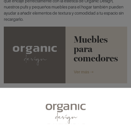
que encaje perfectamente con la estética de Organic Design,
nuestros pufs y pequeños muebles para el hogar también pueden
ayudar a añadir elementos de textura y comodidad a tu espacio sin
recargarlo.
Muebles
para
comedores
Ver más ➝
4. Opta por muebles de líneas sencillas y
colores neutros
En un salón de concepto abierto, la clave es elegir muebles que
complementen el espacio sin sobrecargarlo visualmente. Los