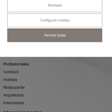
Muebles
Rechazar
Catálogos
Configurar cookies
Proyectos
Hoteles
Permitir todas
Viviendas
Blog
Conócenos
Profesionales
Contract
Hoteles
Restaurante
Arquitectos
Interioristas