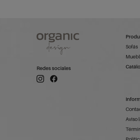
Produ
Sofás
Muebl
Catál
Redes sociales
Infor
Conta
Aviso 
Términ
Políti