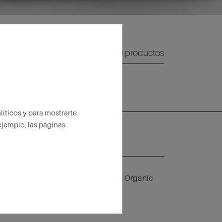
0
productos
íticos y para mostrarte
ejemplo, las páginas
ail*
idad
para recibir comunicaciones de Organic