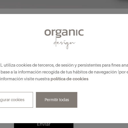
liza cookies de terceros, de sesión y persistentes para fines anal
base a la información recogida de tus hábitos de navegación (por 
política de cookies
 información visite nuestra
Nombre y apellidos*
Em
igurar cookies
Permitir todas
Confirmo que he leído y acepto la
Política de privac
Design.
Enviar