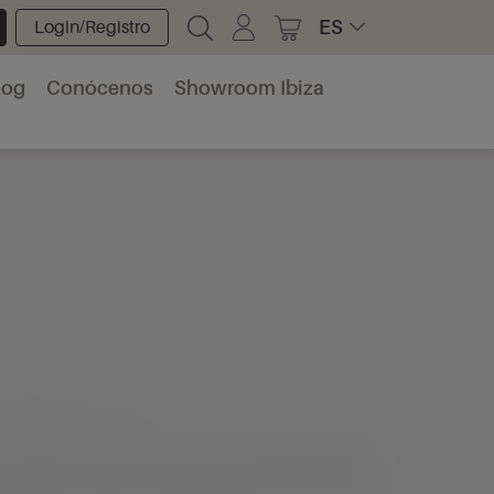
ES
Login/Registro
log
Conócenos
Showroom Ibiza