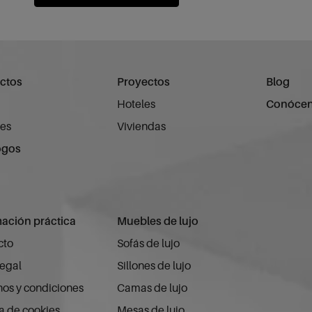
ctos
Proyectos
Blog
Hoteles
Conóce
es
Viviendas
ogos
mación práctica
Muebles de lujo
cto
Sofás de lujo
legal
Sillones de lujo
os y condiciones
Camas de lujo
ca de cookies
Mesas de lujo