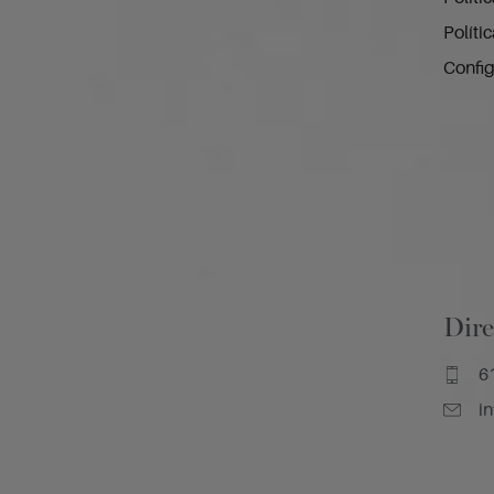
Políti
Config
Dire
6
i