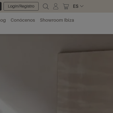
ES
Login/Registro
log
Conócenos
Showroom Ibiza