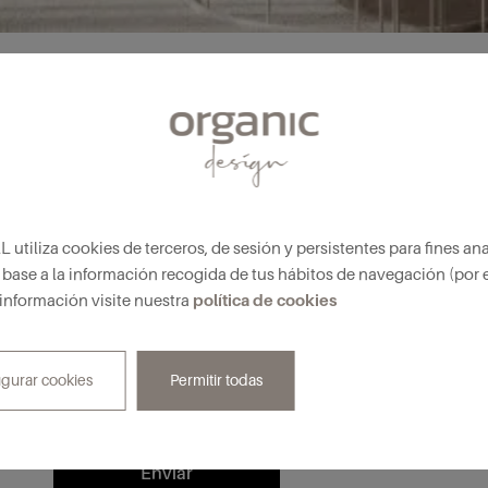
liza cookies de terceros, de sesión y persistentes para fines anal
base a la información recogida de tus hábitos de navegación (por 
política de cookies
 información visite nuestra
Nombre y apellidos*
Em
igurar cookies
Permitir todas
Confirmo que he leído y acepto la
Política de privac
Design.
Enviar