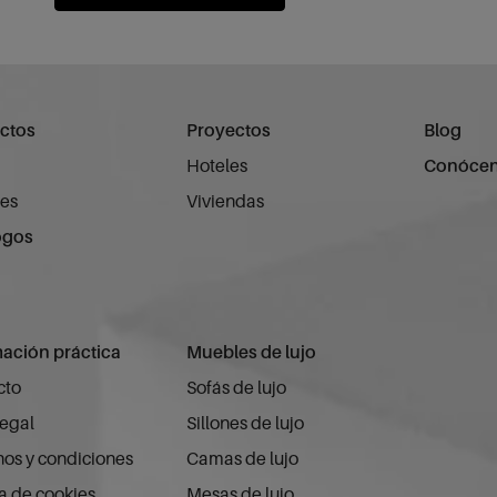
ctos
Proyectos
Blog
Hoteles
Conóce
es
Viviendas
ogos
mación práctica
Muebles de lujo
cto
Sofás de lujo
legal
Sillones de lujo
os y condiciones
Camas de lujo
ca de cookies
Mesas de lujo