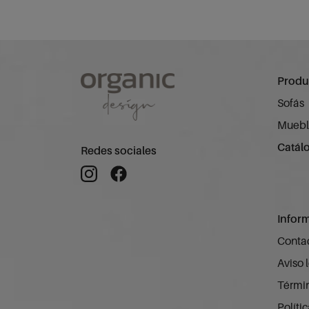
Produ
Sofás
Muebl
Catál
Redes sociales
Infor
Conta
Aviso 
Términ
Políti