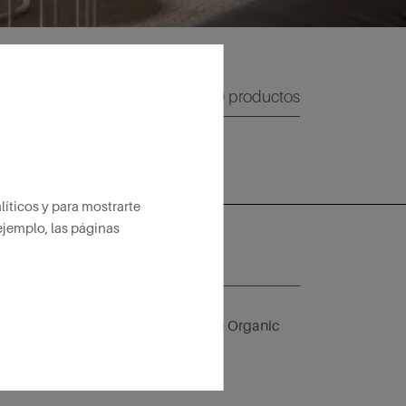
0
productos
íticos y para mostrarte
ejemplo, las páginas
ail*
idad
para recibir comunicaciones de Organic